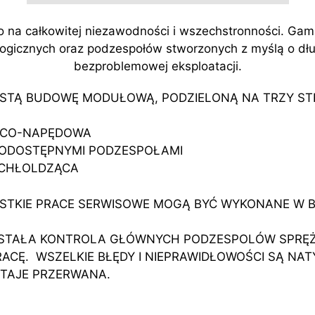
o na całkowitej niezawodności i wszechstronności. Gam
logicznych oraz podzespołów stworzonych z myślą o dług
bezproblemowej eksploatacji.
STĄ BUDOWĘ MODUŁOWĄ, PODZIELONĄ NA TRZY ST
ĄCO-NAPĘDOWA
WODOSTĘPNYMI PODZESPOŁAMI
 CHŁOLDZĄCA
YSTKIE PRACE SERWISOWE MOGĄ BYĆ WYKONANE W B
STAŁA KONTROLA GŁÓWNYCH PODZESPOLÓW SPRĘ
Ę. WSZELKIE BŁĘDY I NIEPRAWIDŁOWOŚCI SĄ NATY
STAJE PRZERWANA.