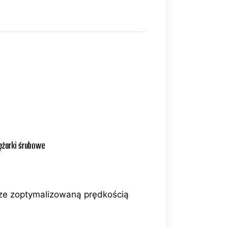
ężarki śrubowe
 ze zoptymalizowaną prędkością