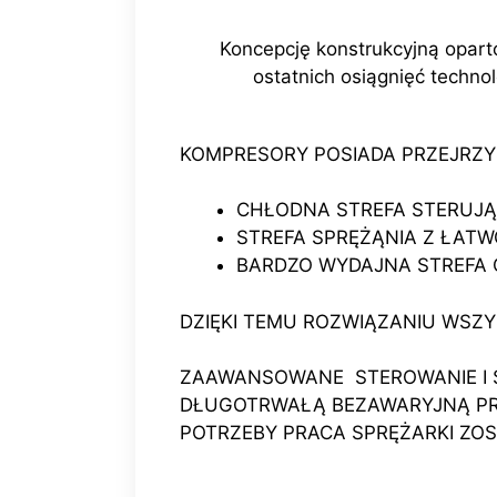
Koncepcję konstrukcyjną opart
ostatnich osiągnięć techno
KOMPRESORY POSIADA PRZEJRZY
CHŁODNA STREFA STERUJ
STREFA SPRĘŻĄNIA Z ŁAT
BARDZO WYDAJNA STREFA
DZIĘKI TEMU ROZWIĄZANIU WSZ
ZAAWANSOWANE STEROWANIE I 
DŁUGOTRWAŁĄ BEZAWARYJNĄ PRAC
POTRZEBY PRACA SPRĘŻARKI ZO